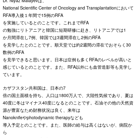
Dr. Niyaz Malayevは、
National Scientific Center of Oncology and Transplantationにおいて
RFA
導入後１年間で
15
例
の
RFA
を実施しているとのことです。これまで
RFA
の勉強にリトアニア
と韓国に短期研修に赴き、リトアニアでは
1
か月間滞在し
7
例、
韓国では
3
週間滞在し
2
例の
RFA
を見学したとのことです。順天堂では約
2
週間の滞在
でおそらく
30
数例の
RFA
を見学できると思います。日本は症例も多くRFAのレベルが高いと
感じているとのことです。また、RFA以外にも血管造影等も見学し
ています。
カザフスタン共和国は、日本の
7
倍の国土面積を持ち、人口は1800万人で、大陸性気候であり、夏は
40度に冬はマイナス40度になるとのことです。石油その他の天然資
源が豊富なため財務状況は良く、来年は
Nanoknife
や
photodynamic therapyなども
導入予定とのことです。また、医師の給与は高くはないが、病院か
ら