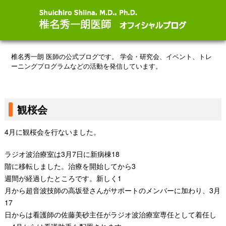
椎名秀一朗 医師の公式ブログです。
学会・研究会、イベント、トレ
ーニングプログラムなどの活動を発信しています。
観桜会
4
月
に観桜会を行ないました。
ラジオ波治療
室は
3
月
7
日に
新病棟
18
階に移転しました。治療を開始してから
3
週間が経過したところです。
新しく
1
月から超音波技師の高坂登さんがサポートのメンバーに加わり、
3
月
17
日からは看護師の佐藤美砂主任がラジオ波治療室専任として着任し