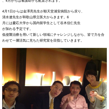
、
4
月からは看護助手も配置されます。
4
月
1
日からは金澤亮先生が順天堂浦安病院から戻り
、
清水遼先生が和歌山県立医大からき
ます。
6
月には慶応大学から国内留学生
として谷木信仁先生
が加わる予定です。
低侵襲治療を用いて新しい領域にチャレンジしながら、皆で力を合
わせて一層活気に充ちた研究室を目指していきます。