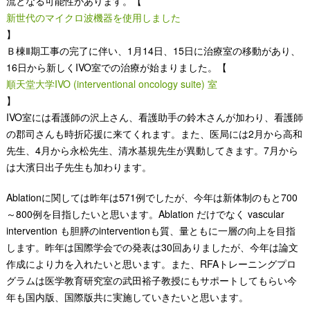
流となる可能性があります。【
新世代のマイクロ波機器を使用しました
】
Ｂ棟Ⅱ期工事の完了に伴い、1月14日、15日に治療室の移動があり、
16日から新しくIVO室での治療が始まりました。【
順天堂大学IVO (interventional oncology suite) 室
】
IVO室には看護師の沢上さん、看護助手の鈴木さんが加わり、看護師
の郡司さんも時折応援に来てくれます。また、医局には2月から高和
先生、4月から永松先生、清水基規先生が異動してきます。7月から
は大濱日出子先生も加わります。
Ablationに関しては昨年は571例でしたが、今年は新体制のもと700
～800例を目指したいと思います。Ablation だけでなく vascular
intervention も胆膵のinterventionも質、量ともに一層の向上を目指
します。昨年は国際学会での発表は30回ありましたが、今年は論文
作成により力を入れたいと思います。また、RFAトレーニングプロ
グラムは医学教育研究室の武田裕子教授にもサポートしてもらい今
年も国内版、国際版共に実施していきたいと思います。