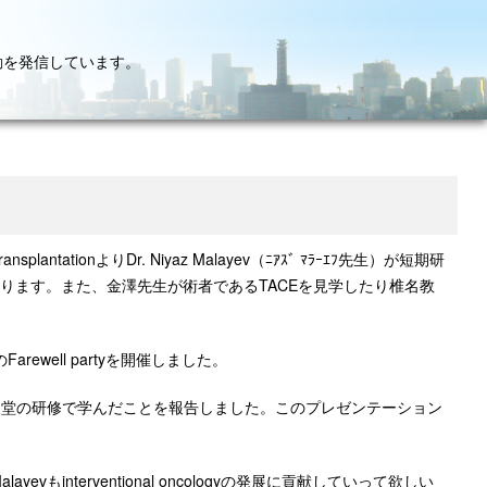
動を発信しています。
 TransplantationよりDr. Niyaz Malayev（ﾆｱｽﾞ ﾏﾗｰｴﾌ先生）が短期研
なります。また、金澤先生が術者であるTACEを見学したり椎名教
arewell partyを開催しました。
講演し、順天堂の研修で学んだことを報告しました。このプレゼンテーション
 Malayevもinterventional oncologyの発展に貢献していって欲し
い