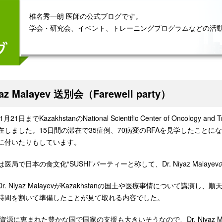
椎名秀一朗 医師の公式ブログです。
学会・研究会、イベント、トレーニングプログラムなどの活
yaz Malayev 送別会（Farewell party）
1日までKazakhstanのNational Scientific Center of Oncology and
在しました。15日間の滞在で35症例、70病変のRFAを見学したことに
に付いたりもしています。
局で日本の食文化“SUSHI”パーティーと称して、Dr. Niyaz MalayevのF
r. Niyaz MalayevがKazakhstanの国土や医療事情について
時間を割いて準備したことが見て取れる内容でした。
tanは資源に恵まれた豊かな国で国家の支援も大きいそうなの
で、Dr. Niyaz