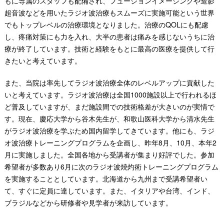
もに専属のスタッフも配備され、フュージョンイメージングや造影
超音波などを用いたラジオ波治療もスムーズに実施可能という世界
でもトップレベルの治療環境となりました。治療のQOLにも配慮
し、疼痛対策にも力を入れ、大半の患者は痛みを感じないうちに治
療が終了しています。技術と経験をもとに最高の医療を提供して行
きたいと考えています。
また、当院は率先してラジオ波治療全体のレベルアップに貢献した
いと考えています。ラジオ波治療は全国1000施設以上で行われるほ
ど普及していますが、まだ施設間での技術格差が大きいのが実情で
す。現在、慶応大学から谷木先生が、和歌山医科大学から清水先生
がラジオ波治療を学ぶため国内留学してきています。他にも、ラジ
オ波治療トレーニングプログラムを企画し、昨年8月、10月、本年2
月に実施しました。全国各地から受講者が集まり好評でした。参加
希望者が多数あり6月に次のラジオ波焼灼術トレーニングプログラム
を実施することとしています。北海道から九州まで受講希望者い
て、すぐに定員に達しています。また、イタリアや台湾、インド、
ブラジルなどから研修者や見学者が来訪しています。