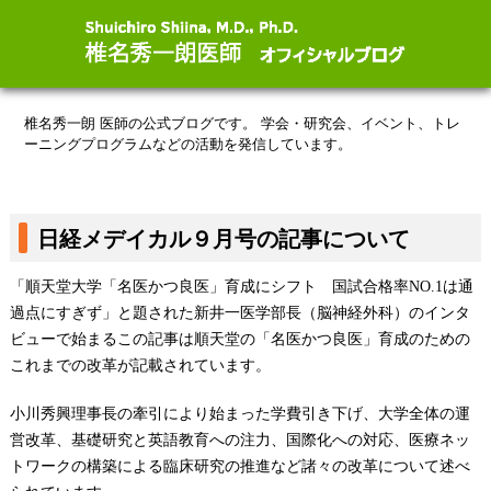
椎名秀一朗 医師の公式ブログです。
学会・研究会、イベント、トレ
ーニングプログラムなどの活動を発信しています。
日経メデイカル９月号の記事について
「順天堂大学「名医かつ良医」育成にシフト 国試合格率
NO.1
は通
過点にすぎず」と題された新井一医学部長（脳神経外科）のインタ
ビューで始まるこの記事は順天堂の「名医かつ良医」育成のための
これまでの改革が記載されています。
小川秀興理事長の牽引により始まった学費引き下げ、大学全体の運
営改革、基礎研究と英語教育への注力、国際化への対応、医療ネッ
トワークの構築による臨床研究の推進など諸々の改革について述べ