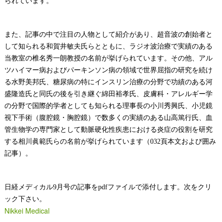
られています。
また、記事の中で注目の人物として紹介があり、超音波の創始者と
して知られる和賀井敏夫氏らとともに、ラジオ波治療で実績のある
当教室の椎名秀一朗教授の名前が挙げられています。その他、アル
ツハイマー病およびパーキンソン病の領域で世界屈指の研究を続け
る水野美邦氏、糖尿病の特にインスリン治療の分野で功績のある河
盛隆造氏と同氏の後を引き継ぐ綿田裕孝氏、皮膚科・アレルギー学
の分野で国際的学者としても知られる理事長の小川秀興氏、小児鏡
視下手術（腹腔鏡・胸腔鏡）で数多くの実績のある山高篤行氏、血
管生物学の専門家として動脈硬化性疾患における炎症の役割を研究
する相川眞範氏らの名前が挙げられています（
032
頁本文および囲み
記事）。
日経メディカル
9
月号の記事を
pdf
ファイルで添付します。次をクリ
ック下さい。
Nikkei Medical