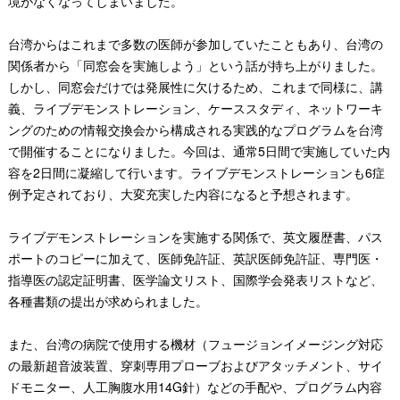
境がなくなってしまいました。
台湾からはこれまで多数の医師が参加していたこともあり、台湾の
関係者から「同窓会を実施しよう」という話が持ち上がりました。
しかし、同窓会だけでは発展性に欠けるため、これまで同様に、講
義、ライブデモンストレーション、ケーススタディ、ネットワーキ
ングのための情報交換会から構成される実践的なプログラムを台湾
で開催することになりました。今回は、通常5日間で実施していた内
容を2日間に凝縮して行います。ライブデモンストレーションも6症
例予定されており、大変充実した内容になると予想されます。
ライブデモンストレーションを実施する関係で、英文履歴書、パス
ポートのコピーに加えて、医師免許証、英訳医師免許証、専門医・
指導医の認定証明書、医学論文リスト、国際学会発表リストなど、
各種書類の提出が求められました。
また、台湾の病院で使用する機材（フュージョンイメージング対応
の最新超音波装置、穿刺専用プローブおよびアタッチメント、サイ
ドモニター、人工胸腹水用14G針）などの手配や、プログラム内容