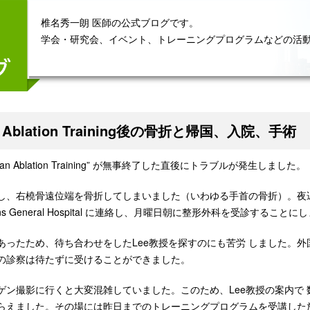
椎名秀一朗 医師の公式ブログです。
学会・研究会、イベント、トレーニングプログラムなどの活
n Ablation Training後の骨折と帰国、入院、手術
wan Ablation Training” が無事終了した直後にトラブルが発生しました。
し、右橈骨遠位端を骨折してしまいました（いわゆる手首の骨折）。夜
terans General Hospital に連絡し、月曜日朝に整形外科を受診すること
あったため、待ち合わせをしたLee教授を探すのにも苦労 しました。
の診察は待たずに受けることができました。
ゲン撮影に行くと大変混雑していました。このため、Lee教授の案内で
らえました。その場には昨日までのトレーニングプログラムを受講した放