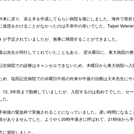
外来に戻り、添え木を作成してもらい病院を後にしました。海外で骨折
惑をかけることがなかったのは不幸中の幸いでした。Taipei Veterans G
トが予定されていましたが、無事に帰国することができました。
森山先生が同行してくれていたこともあり、 翌火曜日に、東大病院の
記念病院での診療はキャンセルできないため、木曜日から東大病院へ入
ため、塩田記念病院での水曜日午前の外来や午後の治療は大木先生にサ
、12, 3年前まで勤務していましたが、入院するのは初めてでした。
した。
手術後の緊急枠で実施されることになっていました。遅い時間になること
絡がありませんでした。ようやく20時半過ぎに呼ばれて、21時頃から
方に退院しました。