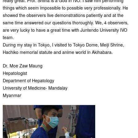
really great. Prof. Shiina is a God in IVO. I saw him performing
things which seem impossible to possible very professionally. He
showed the observers live demonstrations patiently and at the
same time answered our questions thoroughly. We, 4 observers,
are very lucky to have a great time with Juntendo University IVO
team.
During my stay in Tokyo, I visited to Tokyo Dome, Meiji Shrine,
Hachiko memorial statute and anime world in Akihabara.
Dr. Moe Zaw Maung
Hepatologist
Department of Hepatology
University of Medicine- Mandalay
Myanmar