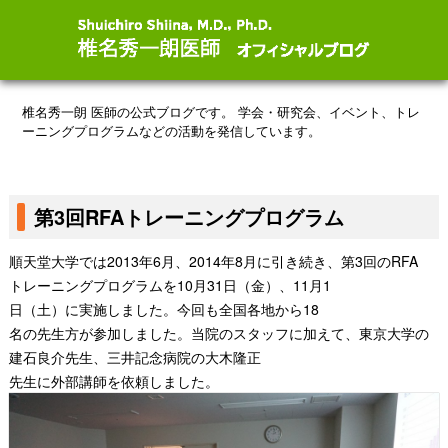
椎名秀一朗 医師の公式ブログです。
学会・研究会、イベント、トレ
ーニングプログラムなどの活動を発信しています。
第3回RFAトレーニングプログラム
順天堂大学では
2013
年
6
月、
2014
年
8
月に引き続き、
第
3
回
の
RFA
トレーニングプログラム
を
10
月
3
1
日（金）、
11
月
1
日（土）に実施しました。今回も全国各地から
18
名の先生方が参加しました。当院のスタッフに加えて、東京大学の
建石良介
先生、
三井記念
病院の
大木隆正
先生に外部講師を依頼しました。