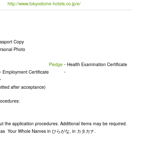
http://www.tokyodome-hotels.co.jp/e/
sport Copy
sonal Photo
Pledge
・Health Examination Certificate
・Employment Certificate
・
・
tted after acceptance)
procedures:
ut the application procedures. Additional items may be required.
d, such as Your Whole Names in ひらがな, in カタカナ.