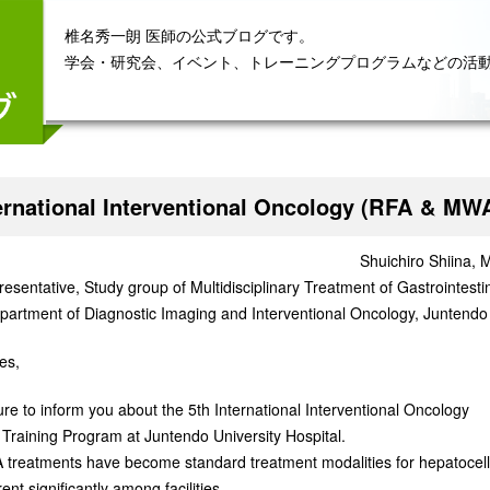
椎名秀一朗 医師の公式ブログです。
学会・研究会、イベント、トレーニングプログラムなどの活
ternational Interventional Oncology (RFA & MWA
Shuichiro Shiina, 
esentative, Study group of Multidisciplinary Treatment of Gastrointest
partment of Diagnostic Imaging and Interventional Oncology, Juntendo 
es,
sure to inform you about the 5th International
Interventional Oncology
raining Program at Juntendo University Hospital.
reatments have become standard treatment modalities for hepatocell
erent significantly among facilities.