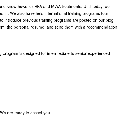
s and know-hows for RFA and MWA treatments. Until today, we
ed in. We also have held international training programs four
 to introduce previous training programs are posted on our blog.
on form, the personal resume, and send them with a recommendation
g program is designed for intermediate to senior experienced
. We are ready to accept you.