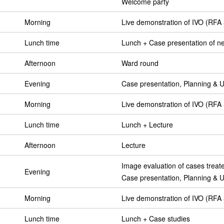
Welcome party
)
Morning
Live demonstration of IVO (RF
Lunch time
Lunch + Case presentation of ne
Afternoon
Ward round
Evening
Case presentation, Planning & U
Morning
Live demonstration of IVO (RF
Lunch time
Lunch + Lecture
Afternoon
Lecture
Image evaluation of cases trea
Evening
Case presentation, Planning & U
Morning
Live demonstration of IVO (RF
Lunch time
Lunch + Case studies