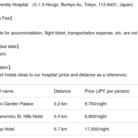
ersity Hospital (3-1-3 Hongo, Bunkyo-ku, Tokyo, 113-8431, Japan)
on Fee】
s for accommodation, flight ticket, transportation expense, etc. are not
 due date】
on)
tion】
t of hotels close to our hospital (price and distance as a reference).
el name
Distance
Price (JPY, per person)
o Garden Palace
0.2 km
9,700/night
nomizu St. Hills Hotel
0.5 km
8,800/night
top Hotel
0.7 km
17,000/night