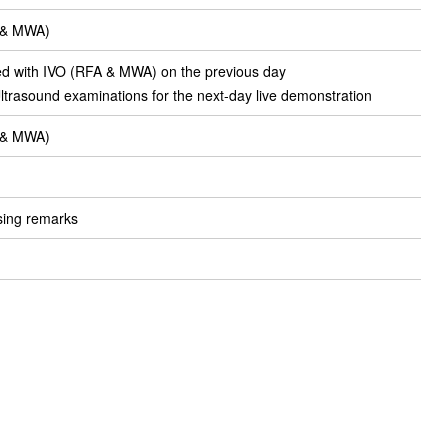
A & MWA)
ted with IVO (RFA & MWA) on the previous day
ltrasound examinations for the next-day live demonstration
A & MWA)
osing remarks