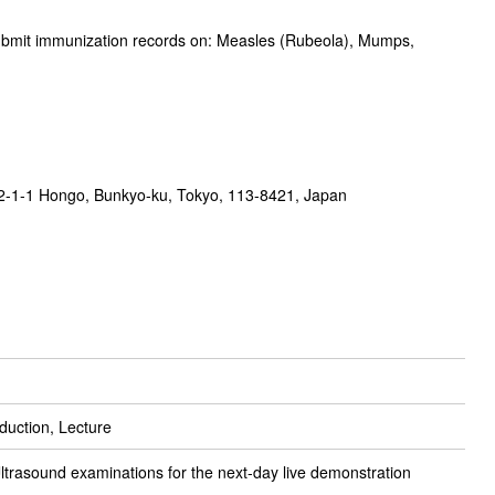
o submit immunization records on: Measles (Rubeola), Mumps,
y 2-1-1 Hongo, Bunkyo-ku, Tokyo, 113-8421, Japan
duction, Lecture
ltrasound examinations for the next-day live demonstration