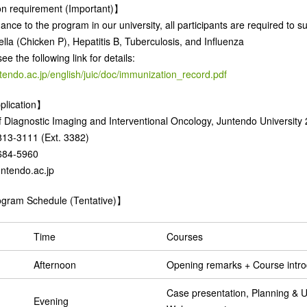
n requirement (Important)】
dance to the program in our university, all participants are required t
ella (Chicken P), Hepatitis B, Tuberculosis, and Influenza
ee the following link for details:
ntendo.ac.jp/english/juic/doc/immunization_record.pdf
plication】
 Diagnostic Imaging and Interventional Oncology, Juntendo Universit
813-3111 (Ext. 3382)
684-5960
untendo.ac.jp
ogram Schedule (Tentative)】
Time
Courses
Afternoon
Opening remarks + Course intro
Case presentation, Planning & U
Evening