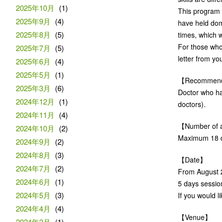
2025年10月
(1)
This program 
2025年9月
(4)
have held dome
2025年8月
(5)
times, which w
For those who 
2025年7月
(5)
letter from yo
2025年6月
(4)
2025年5月
(1)
【Recommende
2025年3月
(6)
Doctor who ha
2024年12月
(1)
doctors).
2024年11月
(4)
【Number of av
2024年10月
(2)
Maximum 18 d
2024年9月
(2)
2024年8月
(3)
【Date】
2024年7月
(2)
From August 2
2024年6月
(1)
5 days session
2024年5月
(3)
If you would l
2024年4月
(4)
【Venue】
2024年2月
(1)