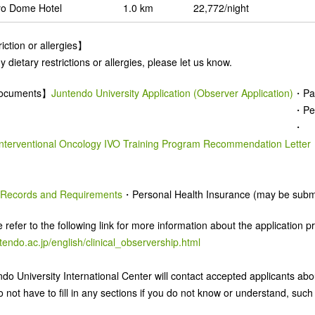
yo Dome Hotel
1.0 km
22,772/night
iction or allergies】
y dietary restrictions or allergies, please let us know.
Documents】
Juntendo University Application (Observer Application)
・Pas
・Per
・
 Interventional Oncology IVO Training Program Recommendation Letter
 Records and Requirements
・Personal Health Insurance (may be submi
 refer to the following link for more information about the application 
tendo.ac.jp/english/
clinical_observership.html
do University International Center will contact accepted applicants abo
o not have to fill in any sections if you do not know or understan