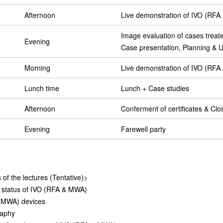
Afternoon
Live demonstration of IVO (RF
Image evaluation of cases trea
Evening
Case presentation, Planning & U
Morning
Live demonstration of IVO (RF
Lunch time
Lunch + Case studies
Afternoon
Conferment of certificates & Cl
Evening
Farewell party
of the lectures (Tentative)>
 status of IVO (RFA & MWA)
 MWA) devices
raphy