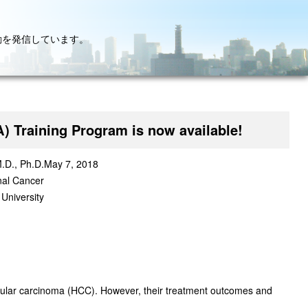
動を発信しています。
) Training Program is now available!
M.D., Ph.D.
May 7, 2018
inal Cancer
University
ular carcinoma (HCC). However, their treatment outcomes and