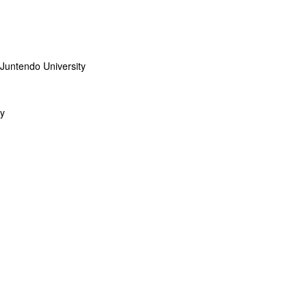
r Juntendo University
ty