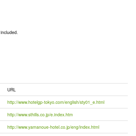
 included.
URL
http://www.hotelgp-tokyo.com/english/sty01_e.html
http://www.sthills.co.jp/e.index.htm
http://www.yamanoue-hotel.co.jp/eng/index.html