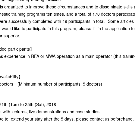
is organized to improve these circumstances and to disseminate skill
stic training programs ten times, and a total of 170 doctors participat
ere successfully completed with 49 participants in total. Some articles
would like to participate in this program, please fill in the applicati
ur superior.
d participants】
s experience in RFA or MWA operation as a main operator (this trainin
ailability】
octors (Minimum number of participants: 5 doctors)
1th (Tue) to 25th (Sat), 2018
 with lectures, live demonstrations and case studies
ike to extend your stay after the 5 days, please contact us beforehand